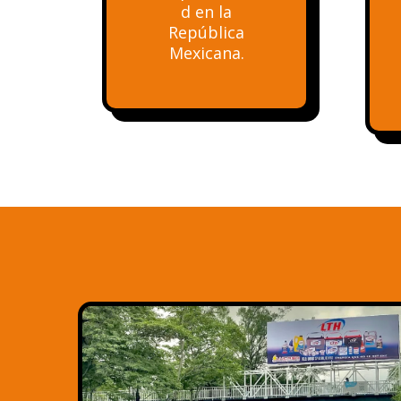
d en la
República
Mexicana.