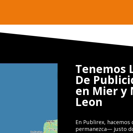
Tenemos L
De Public
en Mier y
Leon
En Publirex, hacemos 
permanezca— justo don