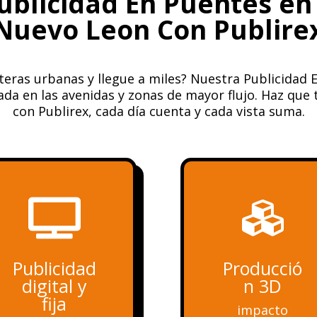
ublicidad En Puentes en
Nuevo Leon Con Publire
teras urbanas y llegue a miles? Nuestra Publicidad 
da en las avenidas y zonas de mayor flujo. Haz que 
con Publirex, cada día cuenta y cada vista suma.


Publicidad
Producció
digital y
n 3D
fija
impacto