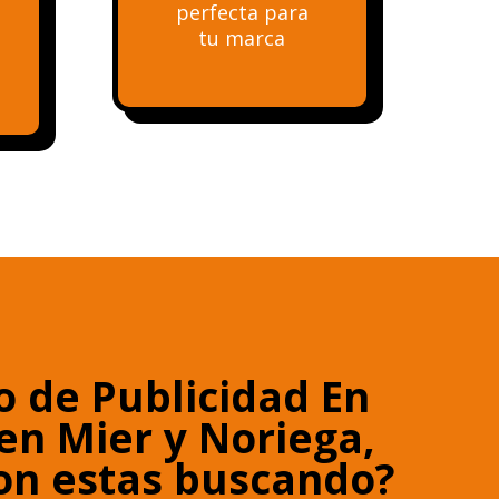
perfecta para
tu marca
o de Publicidad En
en Mier y Noriega,
on estas buscando?