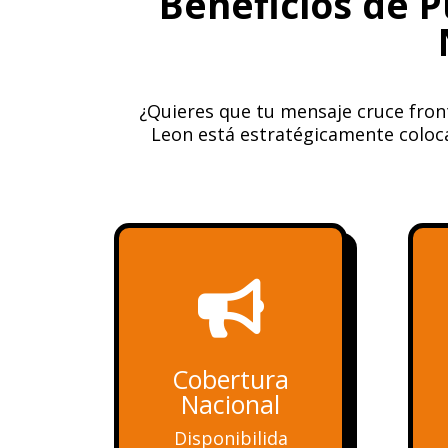
Beneficios de P
¿Quieres que tu mensaje cruce fron
Leon está estratégicamente coloca

Cobertura
Nacional
Disponibilida