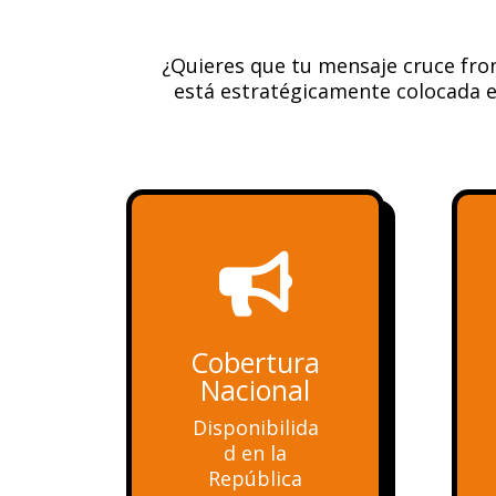
¿Quieres que tu mensaje cruce fro
está estratégicamente colocada en

Cobertura
Nacional
Disponibilida
d en la
República