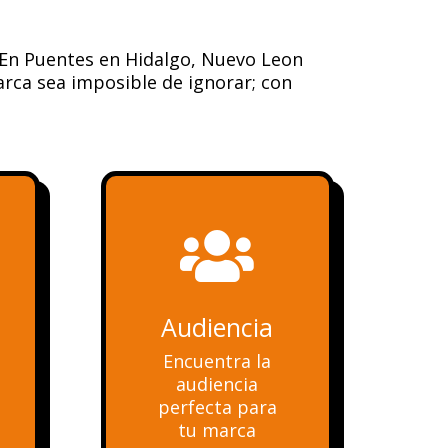
 En Puentes en Hidalgo, Nuevo Leon
arca sea imposible de ignorar; con

Audiencia
Encuentra la
audiencia
perfecta para
tu marca