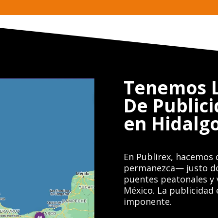
Tenemos L
De Public
en Hidalg
En Publirex, hacemos 
permanezca— justo don
puentes peatonales y 
México. La publicidad 
imponente.