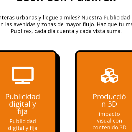
nteras urbanas y llegue a miles? Nuestra Publicidad
 las avenidas y zonas de mayor flujo. Haz que tu m
Publirex, cada día cuenta y cada vista suma.


Publicidad
Producció
digital y
n 3D
fija
impacto
visual con
Publicidad
contenido 3D
digital y fija