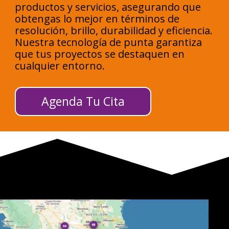
productos y servicios, asegurando que
obtengas lo mejor en términos de
resolución, brillo, durabilidad y eficiencia.
Nuestra tecnología de punta garantiza
que tus proyectos se destaquen en
cualquier entorno.
Agenda Tu Cita