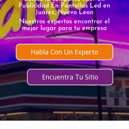
Publicidad En Pantallas Led en
Juárez, Nuevo Leon
Nuestros expertos encontrar el
mejor lugar para tu empresa
Habla Con Un Experto
Encuentra Tu Sitio