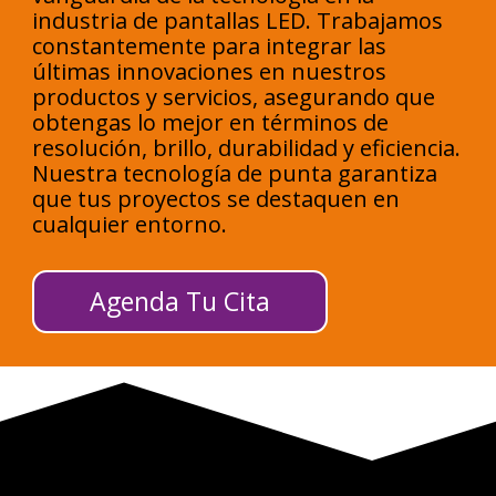
industria de pantallas LED. Trabajamos
constantemente para integrar las
últimas innovaciones en nuestros
productos y servicios, asegurando que
obtengas lo mejor en términos de
resolución, brillo, durabilidad y eficiencia.
Nuestra tecnología de punta garantiza
que tus proyectos se destaquen en
cualquier entorno.
Agenda Tu Cita