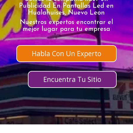
Publicidad En Pantallas Led en
Hualahuises, Nuevo Leon
Nuestros expertos encontrar el
mejor lugar para tu empresa
Habla Con Un Experto
Encuentra Tu Sitio