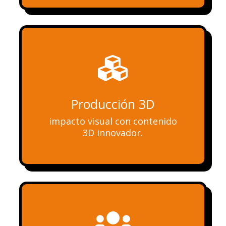

Producción 3D
impacto visual con contenido
3D innovador.
