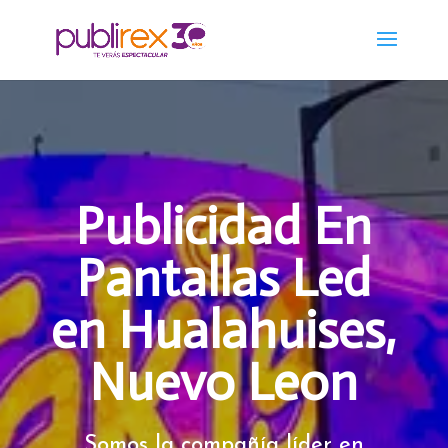
Publicidad En
Pantallas Led
en Hualahuises,
Nuevo Leon
Somos la compañía líder en