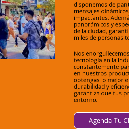
disponemos de pantal
mensajes dinámicos
impactantes. Ademá
panorámicos y espec
de la ciudad, garant
miles de personas to
Nos enorgullecemos 
tecnología en la ind
constantemente para
en nuestros product
obtengas lo mejor en
durabilidad y eficie
garantiza que tus p
entorno.
Agenda Tu Ci