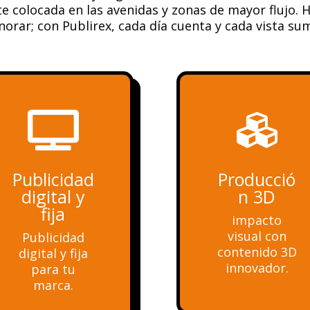
 colocada en las avenidas y zonas de mayor flujo. 
norar; con Publirex, cada día cuenta y cada vista su


Publicidad
Producció
digital y
n 3D
fija
impacto
visual con
Publicidad
contenido 3D
digital y fija
innovador.
para tu
marca.