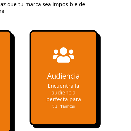
Haz que tu marca sea imposible de
ma.

Audiencia
Encuentra la
audiencia
perfecta para
tu marca