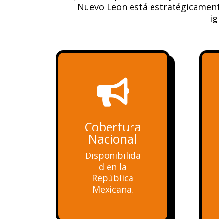
Nuevo Leon está estratégicamente
ig

Cobertura
Nacional
Disponibilida
d en la
República
Mexicana.