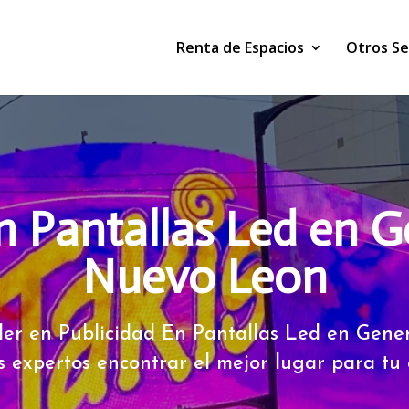
Renta de Espacios
Otros Se
n Pantallas Led en G
Nuevo Leon
der en Publicidad En Pantallas Led en Gene
s expertos encontrar el mejor lugar para tu