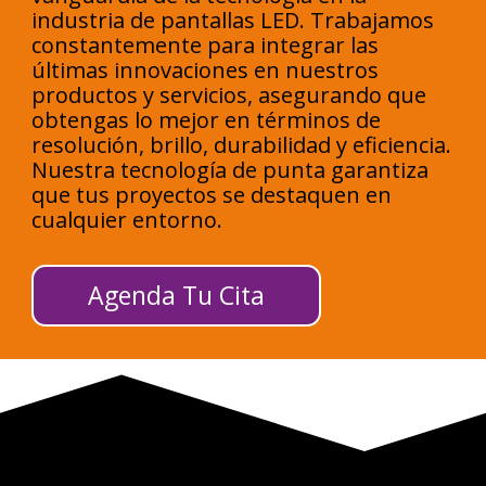
industria de pantallas LED. Trabajamos
constantemente para integrar las
últimas innovaciones en nuestros
productos y servicios, asegurando que
obtengas lo mejor en términos de
resolución, brillo, durabilidad y eficiencia.
Nuestra tecnología de punta garantiza
que tus proyectos se destaquen en
cualquier entorno.
Agenda Tu Cita