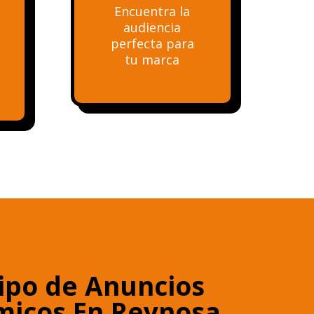
Encuentra la
audiencia
perfecta para
tu marca
ipo de Anuncios
micos En Reynosa