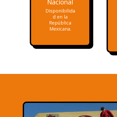
Nacional
Disponibilida
d en la
República
Mexicana.