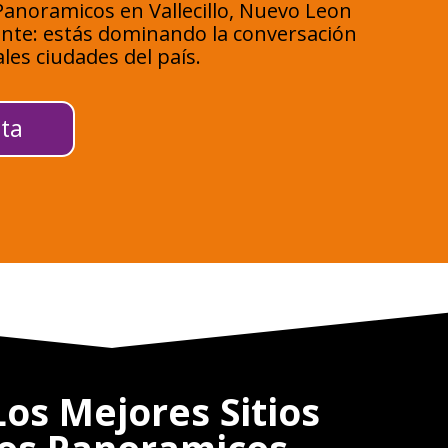
anoramicos en Vallecillo, Nuevo Leon
sente: estás dominando la conversación
ales ciudades del país.
ta
os Mejores Sitios