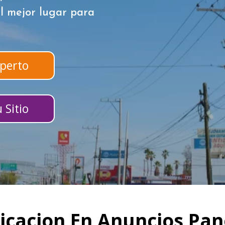
l mejor lugar para
perto
 Sitio
icacion En Anuncios Pa