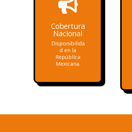

Cobertura
Nacional
Disponibilida
d en la
República
Mexicana.