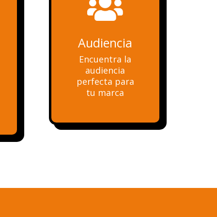

Audiencia
Encuentra la
audiencia
perfecta para
tu marca