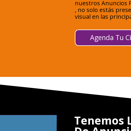
nuestros Anuncios P
, no solo estás pre
visual en las princip
Agenda Tu Ci
Tenemos L