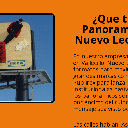
¿Que t
Panorami
Nuevo Le
En nuestra empresa
en Vallecillo, Nuevo
formatos para maxim
grandes marcas como
Publirex para lanza
institucionales has
los panorámicos son
por encima del ruido
mensaje sea visto po
Las calles hablan. A