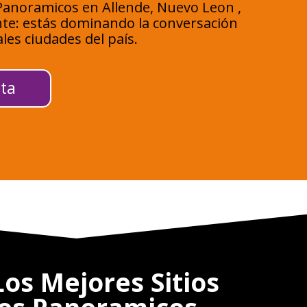
anoramicos en Allende, Nuevo Leon ,
nte: estás dominando la conversación
ales ciudades del país.
ta
os Mejores Sitios