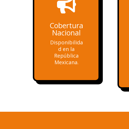

Cobertura
Nacional
Disponibilida
d en la
República
Mexicana.