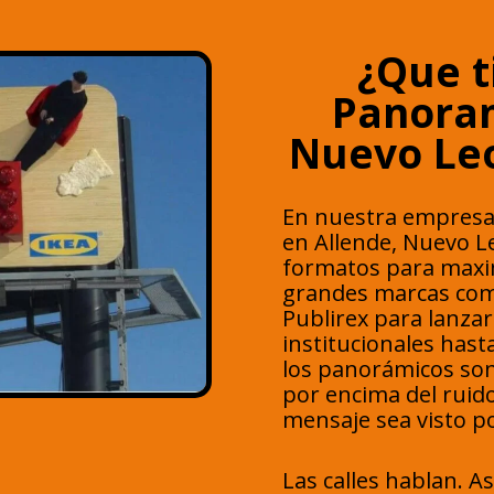
¿Que t
Panoram
Nuevo Le
En nuestra empresa
en Allende, Nuevo L
formatos para maxim
grandes marcas como
Publirex para lanza
institucionales has
los panorámicos son
por encima del ruido
mensaje sea visto po
Las calles hablan. A