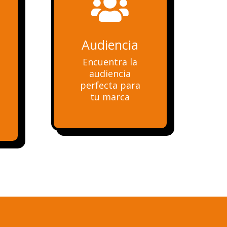

Audiencia
Encuentra la
audiencia
perfecta para
tu marca