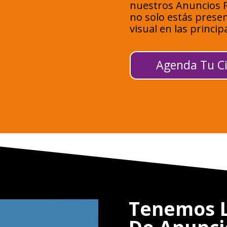
nuestros Anuncios P
no solo estás prese
visual en las princip
Agenda Tu Ci
Tenemos L