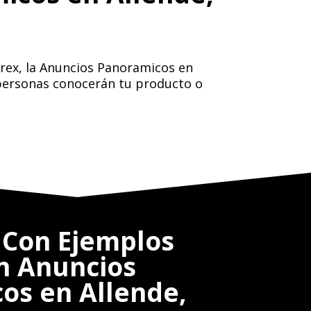
irex, la Anuncios Panoramicos en
s personas conocerán tu producto o
.
Con Ejemplos
en Anuncios
os en Allende,