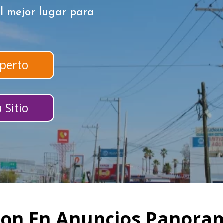
l mejor lugar para
perto
 Sitio
ion En Anuncios Panoram